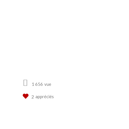
1 656
vue
appréciés