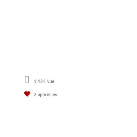
1 424
vue
appréciés