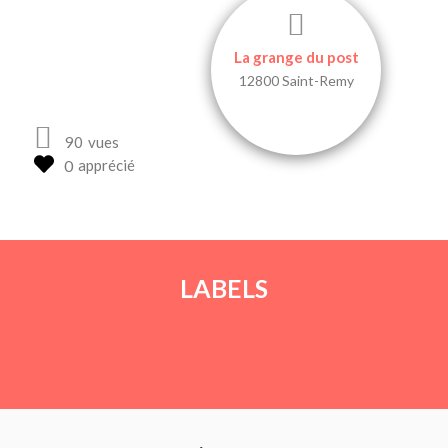
La grange du post
12800 Saint-Remy
90
vues
apprécié
LABELS