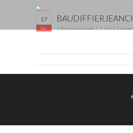
BAUDIFFIERJEANC
17
Sep
By
Antoine Gaudy
In
Commen
©