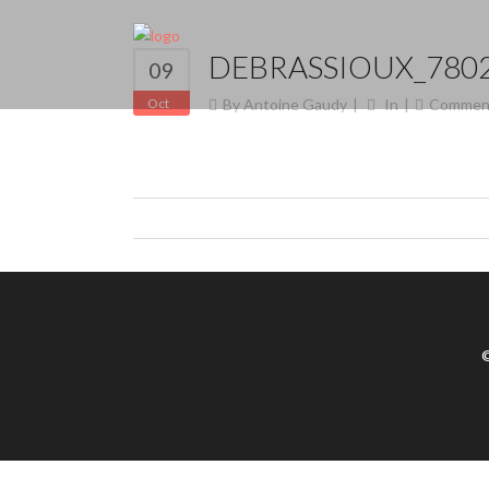
DEBRASSIOUX_780
09
Oct
By
Antoine Gaudy
In
Commen
©