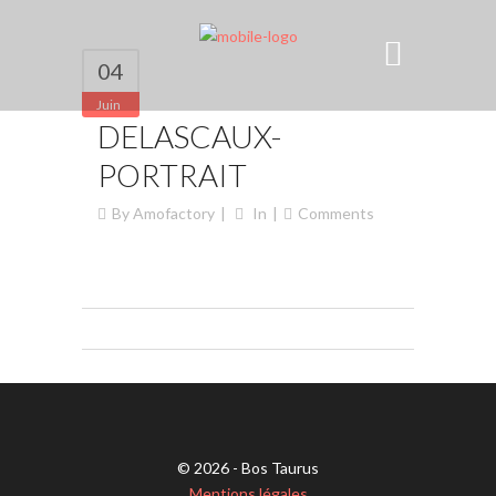
04
Juin
DELASCAUX-
PORTRAIT
By
Amofactory
In
Comments
© 2026 - Bos Taurus
Mentions légales