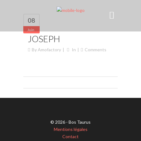
08
Juin
JOSEPH
By
Amofactory
In
Comments
© 2026 - Bos Taurus
Mentions légales
Contact