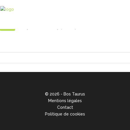
LaFrapiniere_8040
09
Oct
By
Antoine Gaudy
In
Comments
© 2026 - Bos Taurus
Mentions légales
Contact
Politique de cookies