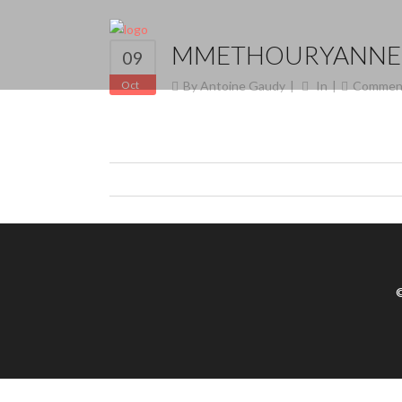
MMETHOURYANNEM
09
Oct
By
Antoine Gaudy
In
Commen
©