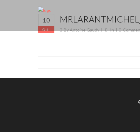
MRLARANTMICHEL
10
Oct
By
Antoine Gaudy
In
Commen
©