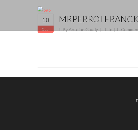
MRPERROTFRANCK
10
Oct
By
Antoine Gaudy
In
Commen
©