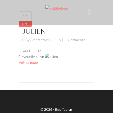
11
Oct
JULIEN
By
Amofactory
In
Comments
GAEC Julien
Éleveur limousin
Voir sa page
© 2026 - Bos Taurus