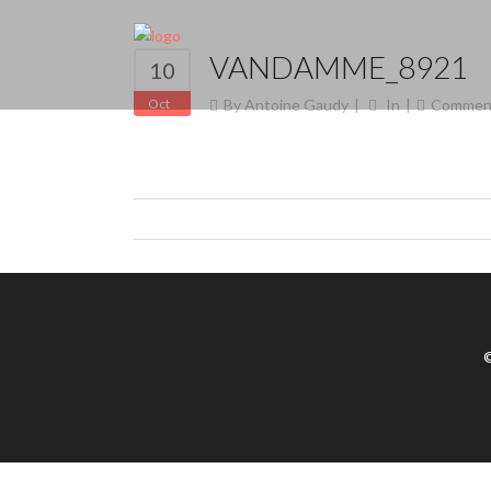
VANDAMME_8921
10
Oct
By
Antoine Gaudy
In
Commen
©